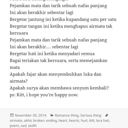
Pejamkan mata dan tarik sebuah nafas panjang
Ini akan berakhir sebentar lagi
Bergetar jantung ini ketika kupandang satu per satu
Bergetar tangan ini ketika menghapus airmata tak
bersuara
Pejamkan mata dan tarik sebuah nafas panjang
Ini akan berakhir…. sebentar lagi
Bergetar hati ini ketika menyadari semua
Bagai teriakan tak bersuara, serta memejamkan
mata
Apakah fajar akan menyembuhkan luka dan
airmata?
Apakah surya akan membawa senyum kembali?
ps: Kitt, i hope you’re happy now.
Posted
Categories
Tags
November 30, 2014
Romance thing
,
Serious thing
on
airmata
,
akhir
,
broken
,
ending
,
heart
,
hearts
,
hurt
,
Kitt
,
lara hati
,
poem
,
sad
,
sedih