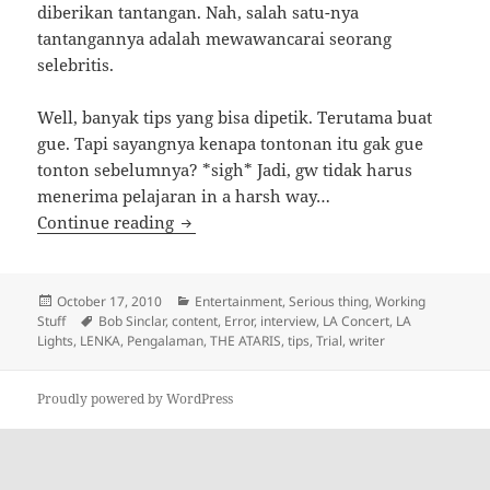
diberikan tantangan. Nah, salah satu-nya
tantangannya adalah mewawancarai seorang
selebritis.
Well, banyak tips yang bisa dipetik. Terutama buat
gue. Tapi sayangnya kenapa tontonan itu gak gue
tonton sebelumnya? *sigh* Jadi, gw tidak harus
menerima pelajaran in a harsh way…
Matter of Interviewer
Continue reading
Posted
Categories
October 17, 2010
Entertainment
,
Serious thing
,
Working
on
Tags
Stuff
Bob Sinclar
,
content
,
Error
,
interview
,
LA Concert
,
LA
Lights
,
LENKA
,
Pengalaman
,
THE ATARIS
,
tips
,
Trial
,
writer
Proudly powered by WordPress