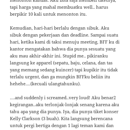
menonton kandas. Aku bisa saja membeli tiketnya,
tapi harga yang mahal membuatku well.. harus
berpikir 10 kali untuk menonton itu.
Kemudian, hari-hari berlalu dengan sibuk. Aku
sibuk dengan pekerjaan dan deadline. Sampai suatu
hari, ketika kami di taksi menuju meeting, BFF ku di
kantor mengatakan bahwa dia punya sesuatu yang
aku mau akhir-akhir ini. Stupid me.. pikiranku
langsung ke apparel (sepatu, baju, celana, dan tas
yang memang sedang kuincer) tapi kupikir itu tidak
terlalu urgent, dan ga mungkin BFFku beliin itu
hehehe….(kecuali ulangtahunku).
….and suddenly i screamed..very loud! Aku benar2
kegirangan..aku terlonjak-lonjak senang karena aku
tahu apa yang dia punya. Iya, dia punya tiket konser
Kelly Clarkson (3 buah). Kita langsung berencana
untuk pergi bertiga dengan 1 lagi teman kami dan