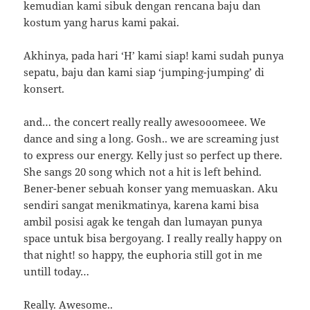
kemudian kami sibuk dengan rencana baju dan
kostum yang harus kami pakai.
Akhinya, pada hari ‘H’ kami siap! kami sudah punya
sepatu, baju dan kami siap ‘jumping-jumping’ di
konsert.
and… the concert really really awesooomeee. We
dance and sing a long. Gosh.. we are screaming just
to express our energy. Kelly just so perfect up there.
She sangs 20 song which not a hit is left behind.
Bener-bener sebuah konser yang memuaskan. Aku
sendiri sangat menikmatinya, karena kami bisa
ambil posisi agak ke tengah dan lumayan punya
space untuk bisa bergoyang. I really really happy on
that night! so happy, the euphoria still got in me
untill today…
Really. Awesome..