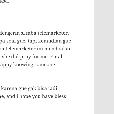
ksa.
dengerin si mba telemarketer,
apa soal gue, tapi kemudian gue
ba telemarketer ini mendoakan
t she did pray for me. Entah
m happy knowing someone
karena gue gak bisa jadi
e, and i hope you have bless