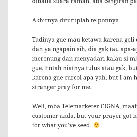
dibalik suara ramah, ada cengiran pa
Akhirnya ditutuplah telponnya.
Tadinya gue mau ketawa karena geli 
dan ya ngapain sih, dia gak tau apa-
merenung dan menyadari kalau si m
gue. Entah niatnya tulus atau gak, bu
karena gue curcol apa yah, but I a
stranger pray for me.
Well, mba Telemarketer CIGNA, maaf 
customer anda, but your prayer got m
for what you’ve seed.