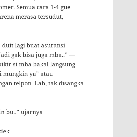
tomer. Semua cara 1-4 gue
arena merasa tersudut,
 duit lagi buat asuransi
Jadi gak bisa juga mba..” —
ikir si mba bakal langsung
li mungkin ya” atau
n telpon. Lah, tak disangka
n bu..” ujarnya
dek.