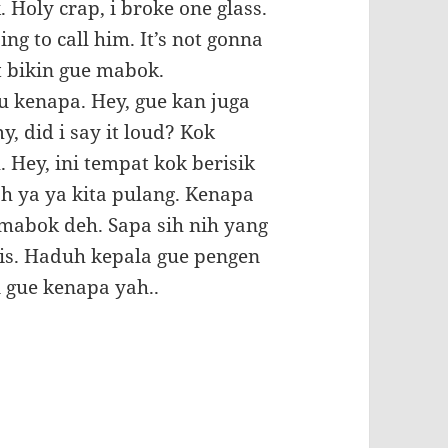
. Holy crap, i broke one glass.
ng to call him. It’s not gonna
 bikin gue mabok.
u kenapa. Hey, gue kan juga
 did i say it loud? Kok
. Hey, ini tempat kok berisik
Oh ya ya kita pulang. Kenapa
mabok deh. Sapa sih nih yang
is. Haduh kepala gue pengen
n gue kenapa yah..