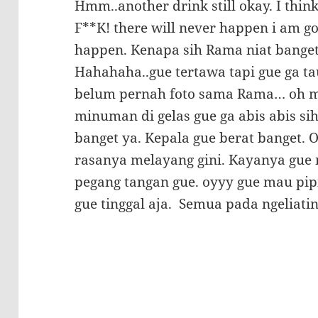
Hmm..another drink still okay. I think
F**K! there will never happen i am goi
happen. Kenapa sih Rama niat banget
Hahahaha..gue tertawa tapi gue ga ta
belum pernah foto sama Rama… oh my,
minuman di gelas gue ga abis abis sih
banget ya. Kepala gue berat banget. 
rasanya melayang gini. Kayanya gue 
pegang tangan gue. oyyy gue mau pip
gue tinggal aja. Semua pada ngeliati