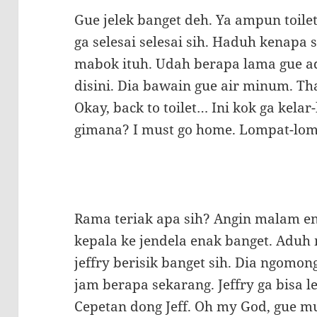
Gue jelek banget deh. Ya ampun toilet
ga selesai selesai sih. Haduh kenapa si
mabok ituh. Udah berapa lama gue ada
disini. Dia bawain gue air minum. Th
Okay, back to toilet… Ini kok ga kelar-
gimana? I must go home. Lompat-lomp
Rama teriak apa sih? Angin malam en
kepala ke jendela enak banget. Aduh m
jeffry berisik banget sih. Dia ngom
jam berapa sekarang. Jeffry ga bisa le
Cepetan dong Jeff. Oh my God, gue mua