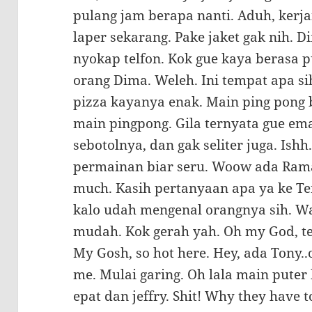
pulang jam berapa nanti. Aduh, kerja
laper sekarang. Pake jaket gak nih.
nyokap telfon. Kok gue kaya berasa 
orang Dima. Weleh. Ini tempat apa 
pizza kayanya enak. Main ping pong b
main pingpong. Gila ternyata gue em
sebotolnya, dan gak seliter juga. Ishh
permainan biar seru. Woow ada Rama 
much. Kasih pertanyaan apa ya ke Ter
kalo udah mengenal orangnya sih. Wa
mudah. Kok gerah yah. Oh my God, te
My Gosh, so hot here. Hey, ada Tony..
me. Mulai garing. Oh lala main puter 
epat dan jeffry. Shit! Why they have 