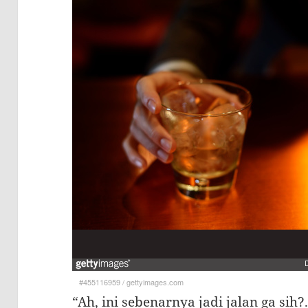
#455116959
/
gettyimages.com
“Ah, ini sebenarnya jadi jalan ga sih