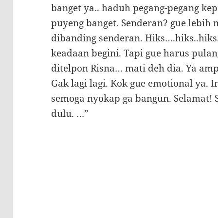
banget ya.. haduh pegang-pegang kep
puyeng banget. Senderan? gue lebih m
dibanding senderan. Hiks….hiks..hik
keadaan begini. Tapi gue harus pulan
ditelpon Risna… mati deh dia. Ya am
Gak lagi lagi. Kok gue emotional ya.
semoga nyokap ga bangun. Selamat! 
dulu. …”