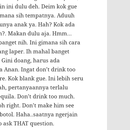
in ini dulu deh. Deim kok gue
 Dimana sih tempatnya. Aduuh
punya anak ya. Hah? Kok ada
sih?. Makan dulu aja. Hmm…
anget nih. Ini gimana sih cara
ang laper. Ih mahal banget
. Gini doang, harus ada
Anan. Ingat don’t drink too
e. Kok blank gue. Ini lebih seru
h, pertanyaannya terlalu
quila. Don’t drink too much.
oh right. Don’t make him see
botol. Haha..saatnya ngerjain
to ask THAT question.