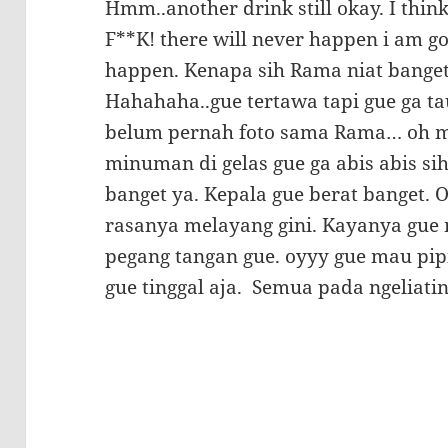
Hmm..another drink still okay. I think
F**K! there will never happen i am goi
happen. Kenapa sih Rama niat banget
Hahahaha..gue tertawa tapi gue ga ta
belum pernah foto sama Rama… oh my,
minuman di gelas gue ga abis abis sih
banget ya. Kepala gue berat banget. 
rasanya melayang gini. Kayanya gue 
pegang tangan gue. oyyy gue mau pip
gue tinggal aja. Semua pada ngeliati