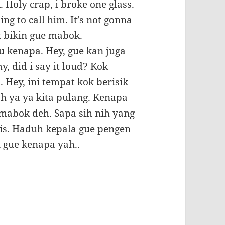
. Holy crap, i broke one glass.
ng to call him. It’s not gonna
 bikin gue mabok.
u kenapa. Hey, gue kan juga
 did i say it loud? Kok
. Hey, ini tempat kok berisik
Oh ya ya kita pulang. Kenapa
mabok deh. Sapa sih nih yang
is. Haduh kepala gue pengen
n gue kenapa yah..