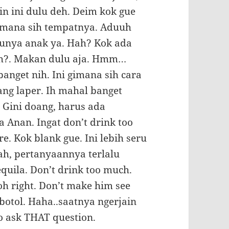
in ini dulu deh. Deim kok gue
 Dimana sih tempatnya. Aduuh
punya anak ya. Hah? Kok ada
sih?. Makan dulu aja. Hmm…
anget nih. Ini gimana sih cara
ang laper. Ih mahal banget
. Gini doang, harus ada
Anan. Ingat don’t drink too
e. Kok blank gue. Ini lebih seru
h, pertanyaannya terlalu
quila. Don’t drink too much.
oh right. Don’t make him see
botol. Haha..saatnya ngerjain
to ask THAT question.