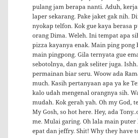
pulang jam berapa nanti. Aduh, kerja
laper sekarang. Pake jaket gak nih.
nyokap telfon. Kok gue kaya berasa 
orang Dima. Weleh. Ini tempat apa 
pizza kayanya enak. Main ping pong b
main pingpong. Gila ternyata gue em
sebotolnya, dan gak seliter juga. Ishh
permainan biar seru. Woow ada Rama 
much. Kasih pertanyaan apa ya ke Ter
kalo udah mengenal orangnya sih. Wa
mudah. Kok gerah yah. Oh my God, te
My Gosh, so hot here. Hey, ada Tony..
me. Mulai garing. Oh lala main puter 
epat dan jeffry. Shit! Why they have 