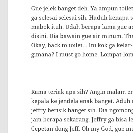
Gue jelek banget deh. Ya ampun toilet
ga selesai selesai sih. Haduh kenapa si
mabok ituh. Udah berapa lama gue ada
disini. Dia bawain gue air minum. Th
Okay, back to toilet… Ini kok ga kelar-
gimana? I must go home. Lompat-lomp
Rama teriak apa sih? Angin malam en
kepala ke jendela enak banget. Aduh m
jeffry berisik banget sih. Dia ngom
jam berapa sekarang. Jeffry ga bisa le
Cepetan dong Jeff. Oh my God, gue mua