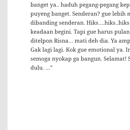
banget ya.. haduh pegang-pegang kep
puyeng banget. Senderan? gue lebih m
dibanding senderan. Hiks….hiks..hik
keadaan begini. Tapi gue harus pulan
ditelpon Risna… mati deh dia. Ya am
Gak lagi lagi. Kok gue emotional ya.
semoga nyokap ga bangun. Selamat! 
dulu. …”