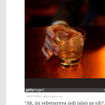
#455116959
/
gettyimages.com
“Ah, ini sebenarnya jadi jalan ga sih