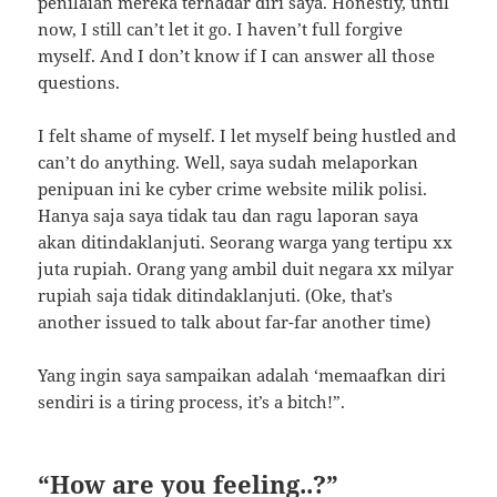
penilaian mereka terhadar diri saya. Honestly, until
now, I still can’t let it go. I haven’t full forgive
myself. And I don’t know if I can answer all those
questions.
I felt shame of myself. I let myself being hustled and
can’t do anything. Well, saya sudah melaporkan
penipuan ini ke cyber crime website milik polisi.
Hanya saja saya tidak tau dan ragu laporan saya
akan ditindaklanjuti. Seorang warga yang tertipu xx
juta rupiah. Orang yang ambil duit negara xx milyar
rupiah saja tidak ditindaklanjuti. (Oke, that’s
another issued to talk about far-far another time)
Yang ingin saya sampaikan adalah ‘memaafkan diri
sendiri is a tiring process, it’s a bitch!”.
“How are you feeling..?”