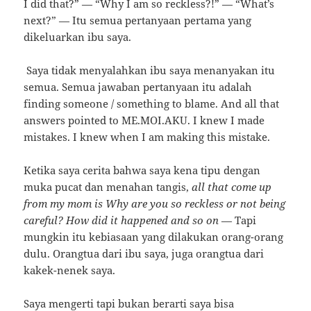
I did that?” — “Why I am so reckless?!” — “What’s
next?” — Itu semua pertanyaan pertama yang
dikeluarkan ibu saya.
Saya tidak menyalahkan ibu saya menanyakan itu
semua. Semua jawaban pertanyaan itu adalah
finding someone / something to blame. And all that
answers pointed to ME.MOI.AKU. I knew I made
mistakes. I knew when I am making this mistake.
Ketika saya cerita bahwa saya kena tipu dengan
muka pucat dan menahan tangis,
all that come up
from my mom is Why are you so reckless or not being
careful? How did it happened and so on
— Tapi
mungkin itu kebiasaan yang dilakukan orang-orang
dulu. Orangtua dari ibu saya, juga orangtua dari
kakek-nenek saya.
Saya mengerti tapi bukan berarti saya bisa