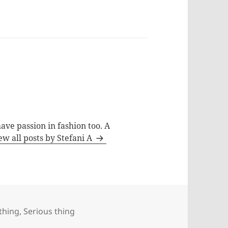
ave passion in fashion too. A
ew all posts by Stefani A
ries
 thing
,
Serious thing