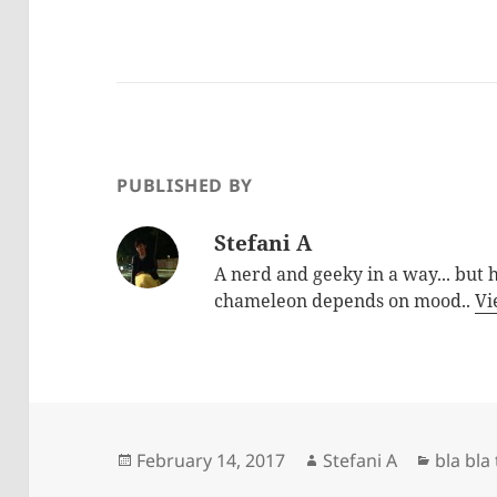
PUBLISHED BY
Stefani A
A nerd and geeky in a way... but h
chameleon depends on mood..
Vi
Posted
Author
Catego
February 14, 2017
Stefani A
bla bla
on