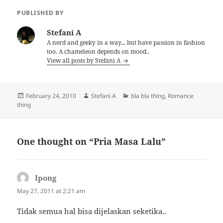
PUBLISHED BY
Stefani A
A nerd and geeky in a way... but have passion in fashion
too. A chameleon depends on mood..
View all posts by Stefani A
Posted
Author
Categories
February 24, 2010
Stefani A
bla bla thing
,
Romance
on
thing
One thought on “Pria Masa Lalu”
Ipong
says:
May 27, 2011 at 2:21 am
Tidak semua hal bisa dijelaskan seketika..