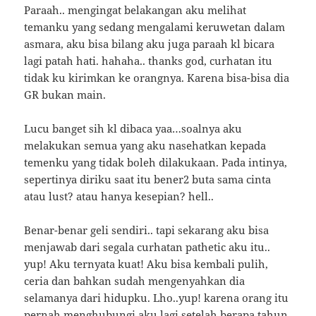
Paraah.. mengingat belakangan aku melihat
temanku yang sedang mengalami keruwetan dalam
asmara, aku bisa bilang aku juga paraah kl bicara
lagi patah hati. hahaha.. thanks god, curhatan itu
tidak ku kirimkan ke orangnya. Karena bisa-bisa dia
GR bukan main.
Lucu banget sih kl dibaca yaa…soalnya aku
melakukan semua yang aku nasehatkan kepada
temenku yang tidak boleh dilakukaan. Pada intinya,
sepertinya diriku saat itu bener2 buta sama cinta
atau lust? atau hanya kesepian? hell..
Benar-benar geli sendiri.. tapi sekarang aku bisa
menjawab dari segala curhatan pathetic aku itu..
yup! Aku ternyata kuat! Aku bisa kembali pulih,
ceria dan bahkan sudah mengenyahkan dia
selamanya dari hidupku. Lho..yup! karena orang itu
pernah menghubungi aku lagi setelah berapa tahun