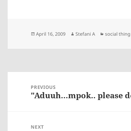
Posted
Author
Categories
April 16, 2009
Stefani A
social thing
on
Post
navigation
PREVIOUS
"Aduuh…mpok.. please d
Previous
post:
NEXT