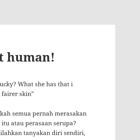
st human!
lucky? What she has that i
a fairer skin”
kah semua pernah merasakan
i itu atau perasaan serupa?
silahkan tanyakan diri sendiri,