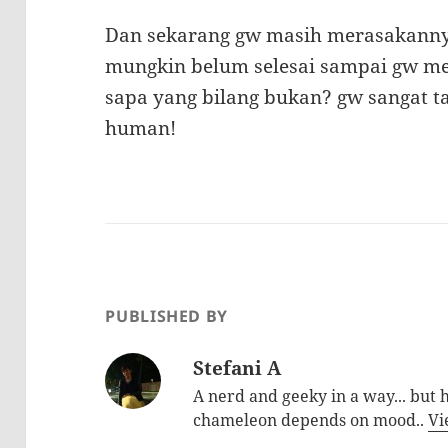
Dan sekarang gw masih merasakannya
mungkin belum selesai sampai gw m
sapa yang bilang bukan? gw sangat tah
human!
PUBLISHED BY
Stefani A
A nerd and geeky in a way... but h
chameleon depends on mood..
Vi