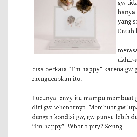
gw tid
hanya 
yang s
Entah 
merasa
akhir-
bisa berkata “I’m happy” karena gw 
mengucapkan itu.
Lucunya, envy itu mampu membuat 
diri gw sebenarnya. Membuat gw lu
dengan kondisi gw, gw punya lebih da
“Im happy”. What a pity? Sering