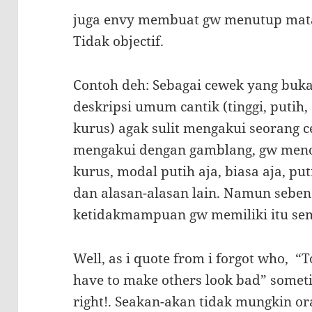
juga envy membuat gw menutup mata
Tidak objectif.
Contoh deh: Sebagai cewek yang buka
deskripsi umum cantik (tinggi, putih
kurus) agak sulit mengakui seorang ce
mengakui dengan gamblang, gw menol
kurus, modal putih aja, biasa aja, put
dan alasan-alasan lain. Namun sebena
ketidakmampuan gw memiliki itu se
Well, as i quote from i forgot who, “
have to make others look bad” someti
right!. Seakan-akan tidak mungkin or