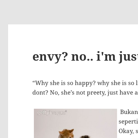
envy? no.. i'm ju
“Why she is so happy? why she is so 
dont? No, she’s not preety, just have 
Bukan
sepert
Okay, 