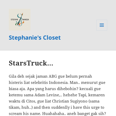
MENU
Stephanie's Closet
AND
WIDGETS
StarsTruck…
Gila deh sejak jaman ABG gue belum pernah
histeris liat selebritis Indonesia. Man.. menurut gue
biasa aja. Apa yang harus dihebohin? kecuali gue
ketemu sama Adam Levine,.. hehehe Tapi, kemaren
waktu di Citos, gue liat Christian Sugiyono (sama
tikam, huh..) and then suddenlly i have this urge to
scream his name. Huahahaha.. aneh banget gak sih?