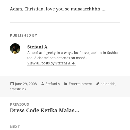
Adam, Christian, love you so muaaacchhhh…..
PUBLISHED BY
Stefani A
A nerd and geeky in a way... but have passion in fashion
too. A chameleon depends on mood..
View all posts by Stefani A
Posted
Author
Categories
Tags
June 29, 2008
Stefani A
Entertainment
selebritis
,
on
starstruck
Post
PREVIOUS
navigation
Dress Code Ketika Malas…
Previous
post:
NEXT