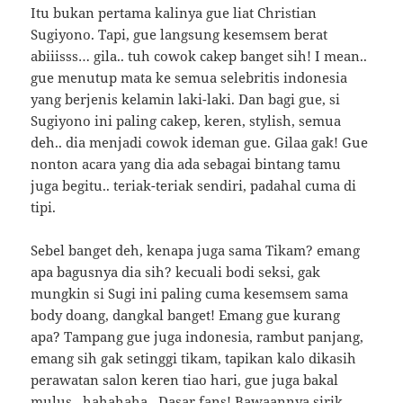
Itu bukan pertama kalinya gue liat Christian
Sugiyono. Tapi, gue langsung kesemsem berat
abiiisss… gila.. tuh cowok cakep banget sih! I mean..
gue menutup mata ke semua selebritis indonesia
yang berjenis kelamin laki-laki. Dan bagi gue, si
Sugiyono ini paling cakep, keren, stylish, semua
deh.. dia menjadi cowok ideman gue. Gilaa gak! Gue
nonton acara yang dia ada sebagai bintang tamu
juga begitu.. teriak-teriak sendiri, padahal cuma di
tipi.
Sebel banget deh, kenapa juga sama Tikam? emang
apa bagusnya dia sih? kecuali bodi seksi, gak
mungkin si Sugi ini paling cuma kesemsem sama
body doang, dangkal banget! Emang gue kurang
apa? Tampang gue juga indonesia, rambut panjang,
emang sih gak setinggi tikam, tapikan kalo dikasih
perawatan salon keren tiao hari, gue juga bakal
mulus.. hahahaha.. Dasar fans! Bawaannya sirik