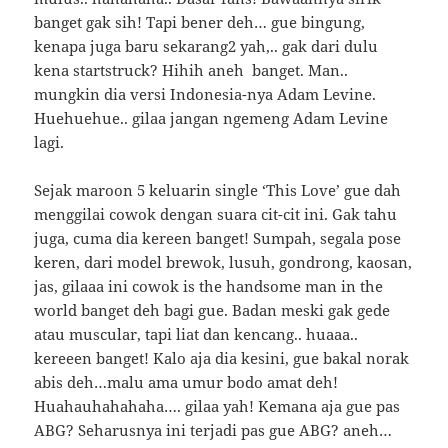
banget gak sih! Tapi bener deh… gue bingung,
kenapa juga baru sekarang2 yah,.. gak dari dulu
kena startstruck? Hihih aneh banget. Man..
mungkin dia versi Indonesia-nya Adam Levine.
Huehuehue.. gilaa jangan ngemeng Adam Levine
lagi.
Sejak maroon 5 keluarin single ‘This Love’ gue dah
menggilai cowok dengan suara cit-cit ini. Gak tahu
juga, cuma dia kereen banget! Sumpah, segala pose
keren, dari model brewok, lusuh, gondrong, kaosan,
jas, gilaaa ini cowok is the handsome man in the
world banget deh bagi gue. Badan meski gak gede
atau muscular, tapi liat dan kencang.. huaaa..
kereeen banget! Kalo aja dia kesini, gue bakal norak
abis deh…malu ama umur bodo amat deh!
Huahauhahahaha…. gilaa yah! Kemana aja gue pas
ABG? Seharusnya ini terjadi pas gue ABG? aneh…