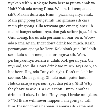
nyokap telfon. Kok gue kaya berasa punya anak ya.
Hah? Kok ada orang Dima. Weleh. Ini tempat apa
sih?. Makan dulu aja. Hmm…pizza kayanya enak.
Main ping pong banget nih. Ini gimana sih cara
main pingpong. Gila ternyata gue emang laper. Ih
mahal banget sebotolnya, dan gak seliter juga. Ishh.
Gini doang, harus ada permainan biar seru. Woow
ada Rama Anan. Ingat don’t drink too much. Kasih
pertanyaan apa ya ke Tere. Kok blank gue. Ini lebih
seru kalo udah mengenal orangnya sih. Wah,
pertanyaannya terlalu mudah. Kok gerah yah. Oh
my God, tequila. Don’t drink too much. My Gosh, so
hot here. Hey, ada Tony..oh right. Don’t make him
see me. Mulai garing. Oh lala main puter botol.
Haha..saatnya ngerjain epat dan jeffry. Shit! Why
they have to ask THAT question. Hmm..another
drink still okay. I think. Holy crap, i broke one glass.
F**K! there will never happen i am going to call
him. It’s not gonna happen. Kenapa sih Rama niat