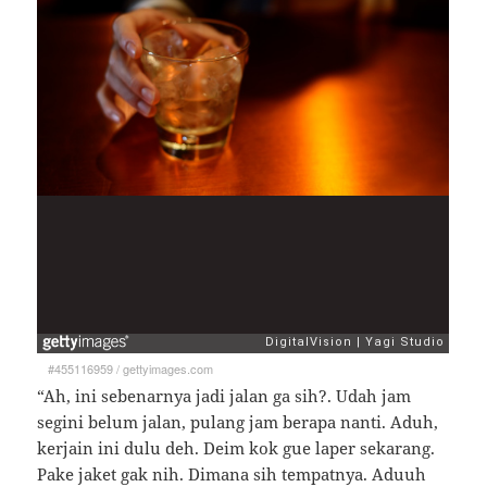
#455116959
/
gettyimages.com
“Ah, ini sebenarnya jadi jalan ga sih?. Udah jam
segini belum jalan, pulang jam berapa nanti. Aduh,
kerjain ini dulu deh. Deim kok gue laper sekarang.
Pake jaket gak nih. Dimana sih tempatnya. Aduuh