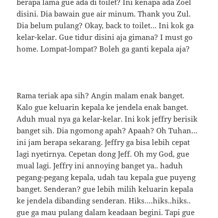
berapa lama gue ada di toilet? Ini kenapa ada Zoel
disini. Dia bawain gue air minum. Thank you Zul.
Dia belum pulang? Okay, back to toilet… Ini kok ga
kelar-kelar. Gue tidur disini aja gimana? I must go
home. Lompat-lompat? Boleh ga ganti kepala aja?
Rama teriak apa sih? Angin malam enak banget.
Kalo gue keluarin kepala ke jendela enak banget.
Aduh mual nya ga kelar-kelar. Ini kok jeffry berisik
banget sih. Dia ngomong apah? Apaah? Oh Tuhan…
ini jam berapa sekarang. Jeffry ga bisa lebih cepat
lagi nyetirnya. Cepetan dong Jeff. Oh my God, gue
mual lagi. Jeffry ini annoying banget ya.. haduh
pegang-pegang kepala, udah tau kepala gue puyeng
banget. Senderan? gue lebih milih keluarin kepala
ke jendela dibanding senderan. Hiks….hiks..hiks..
gue ga mau pulang dalam keadaan begini. Tapi gue