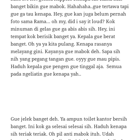
banget bikin gue mabok. Hahahaha..gue tertawa tapi
gue ga tau kenapa. Hey, gue kan juga belum pernah
foto sama Rama… oh my, did i say it loud? Kok
minuman di gelas gue ga abis abis sih. Hey, ini
tempat kok berisik banget ya. Kepala gue berat
banget. Oh ya ya kita pulang. Kenapa rasanya
melayang gini. Kayanya gue mabok deh. Sapa sih
nih yang pegang tangan gue. oyyy gue mau pipis.
Haduh kepala gue pengen gue tinggal aja. Semua
pada ngeliatin gue kenapa yah..
Gue jelek banget deh. Ya ampun toilet kantor bersih
banget. Ini kok ga selesai selesai sih. Haduh kenapa
sih teriak teriak. Oh pil anti mabok ituh. Udah