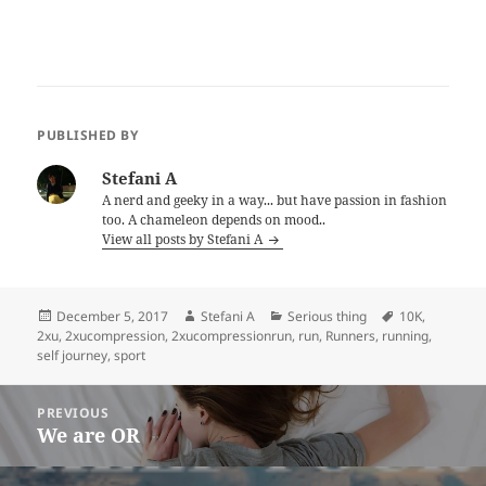
PUBLISHED BY
Stefani A
A nerd and geeky in a way... but have passion in fashion
too. A chameleon depends on mood..
View all posts by Stefani A
Posted
Author
Categories
Tags
December 5, 2017
Stefani A
Serious thing
10K
,
on
2xu
,
2xucompression
,
2xucompressionrun
,
run
,
Runners
,
running
,
self journey
,
sport
Post
PREVIOUS
navigation
We are OR
Previous
post: