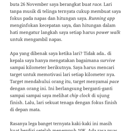
buta 26 November saya berangkat buat
race
. Lari
tanpa musik di telinga ternyata cukup membuat saya
fokus pada napas dan hitungan saya.
Running app
menginfokan kecepatan saya, dan hitungan dalam
hati mengatur langkah saya setiap harus
power walk
untuk mengambil napas.
Apa yang dibenak saya ketika lari? Tidak ada.. di
kepala saya hanya mengatakan bagaimana
survive
sampai kilometer berikutnya. Saya harus mencari
target untuk memotivasi lari setiap kilometer nya.
Target mendahului orang itu, target menyamai
pace
dengan orang ini. Ini berlangsung berganti-ganti
sampai sampai saya melihat
chip clock
di ujung
finish. Lalu, lari sekuat tenaga dengan fokus finish
di depan mata.
Rasanya lega banget ternyata kaki-kaki ini masih
kuat berdiri setelah menempuh 10K. Ada rasa puas