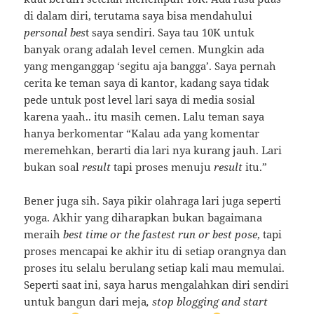
di dalam diri, terutama saya bisa mendahului
personal bes
t saya sendiri. Saya tau 10K untuk
banyak orang adalah level cemen. Mungkin ada
yang menganggap ‘segitu aja bangga’. Saya pernah
cerita ke teman saya di kantor, kadang saya tidak
pede untuk post level lari saya di media sosial
karena yaah.. itu masih cemen. Lalu teman saya
hanya berkomentar “Kalau ada yang komentar
meremehkan, berarti dia lari nya kurang jauh. Lari
bukan soal
result
tapi proses menuju
result
itu.”
Bener juga sih. Saya pikir olahraga lari juga seperti
yoga. Akhir yang diharapkan bukan bagaimana
meraih
best time or the fastest run or best pose
, tapi
proses mencapai ke akhir itu di setiap orangnya dan
proses itu selalu berulang setiap kali mau memulai.
Seperti saat ini, saya harus mengalahkan diri sendiri
untuk bangun dari meja
, stop blogging and start